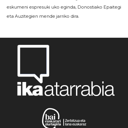
eskumeni espresuki uko eginda, Donostiako Epaitegi
eta Auzitegien mende jarriko dira.