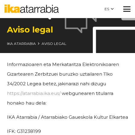
ES
Aviso legal
IKA ATARRABIA
AVISO LEGAL
Informazioaren eta Merkataritza Elektronikoaren
Gizartearen Zerbitzuei buruzko uztailaren 11ko
34/2002 Legea betez, jakinarazi nahi dizugu
https://atarrabia.ika.eus/
webgunearen titularra
honako hau dela:
IKA Atarrabia / Atarrabiako Gaueskola Kultur Elkartea
IFK: G31238199