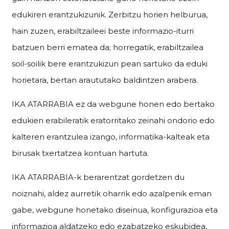
edukiren erantzukizunik. Zerbitzu horien helburua,
hain zuzen, erabiltzaileei beste informazio-iturri
batzuen berri ematea da; horregatik, erabiltzailea
soil-soilik bere erantzukizun pean sartuko da eduki
horietara, bertan araututako baldintzen arabera.
IKA ATARRABIA ez da webgune honen edo bertako
edukien erabileratik eratorritako zeinahi ondorio edo
kalteren erantzulea izango, informatika-kalteak eta
birusak txertatzea kontuan hartuta.
IKA ATARRABIA-k berarentzat gordetzen du
noiznahi, aldez aurretik oharrik edo azalpenik eman
gabe, webgune honetako diseinua, konfigurazioa eta
informazioa aldatzeko edo ezabatzeko eskubidea,