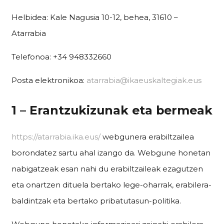
Helbidea: Kale Nagusia 10-12, behea, 31610 –
Atarrabia
Telefonoa: +34 948332660
Posta elektronikoa:
atarrabia@ikaeuskaltegiak.eus
1 – Erantzukizunak eta bermeak
https://atarrabia.ika.eus/
webgunera erabiltzailea
borondatez sartu ahal izango da. Webgune honetan
nabigatzeak esan nahi du erabiltzaileak ezagutzen
eta onartzen dituela bertako lege-oharrak, erabilera-
baldintzak eta bertako pribatutasun-politika.