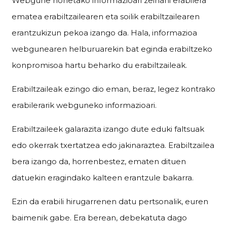
Webgune honetako informazioari zeinahi erabilera
ematea erabiltzailearen eta soilik erabiltzailearen
erantzukizun pekoa izango da. Hala, informazioa
webgunearen helburuarekin bat eginda erabiltzeko
konpromisoa hartu beharko du erabiltzaileak.
Erabiltzaileak ezingo dio eman, beraz, legez kontrako
erabilerarik webguneko informazioari.
Erabiltzaileek galarazita izango dute eduki faltsuak
edo okerrak txertatzea edo jakinaraztea. Erabiltzailea
bera izango da, horrenbestez, ematen dituen
datuekin eragindako kalteen erantzule bakarra.
Ezin da erabili hirugarrenen datu pertsonalik, euren
baimenik gabe. Era berean, debekatuta dago