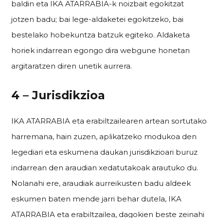
baldin eta IKA ATARRABIA-k noizbait egokitzat
jotzen badu; bai lege-aldaketei egokitzeko, bai
bestelako hobekuntza batzuk egiteko. Aldaketa
horiek indarrean egongo dira webgune honetan
argitaratzen diren unetik aurrera.
4 – Jurisdikzioa
IKA ATARRABIA eta erabiltzailearen artean sortutako
harremana, hain zuzen, aplikatzeko modukoa den
legediari eta eskumena daukan jurisdikzioari buruz
indarrean den araudian xedatutakoak arautuko du.
Nolanahi ere, araudiak aurreikusten badu aldeek
eskumen baten mende jarri behar dutela, IKA
ATARRABIA eta erabiltzailea, dagokien beste zeinahi