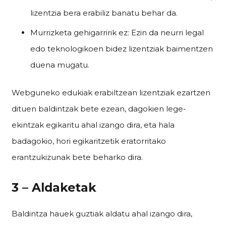
lizentzia bera erabiliz banatu behar da.
Murrizketa gehigarririk ez: Ezin da neurri legal
edo teknologikoen bidez lizentziak baimentzen
duena mugatu.
Webguneko edukiak erabiltzean lizentziak ezartzen
dituen baldintzak bete ezean, dagokien lege-
ekintzak egikaritu ahal izango dira, eta hala
badagokio, hori egikaritzetik eratorritako
erantzukizunak bete beharko dira.
3 – Aldaketak
Baldintza hauek guztiak aldatu ahal izango dira,