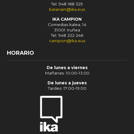
Tel. 948 188 325
baranain@ika.eus
IKA CAMPION
Comedias kalea, 14
31001 Iruñea
Tel. 948 222 246
campion@ika.eus
HORARIO
De lunes a viernes
Mañanas: 10:00-13:00
De lunes a jueves
Tardes: 17:00-19:00