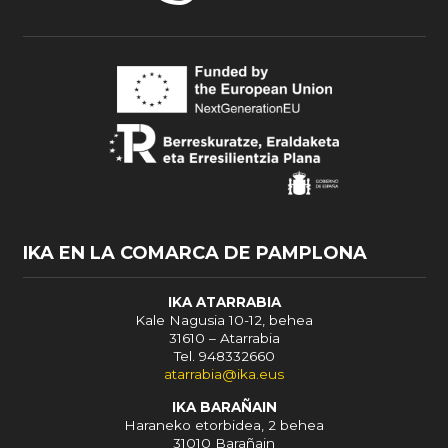
IKA EN LA COMARCA DE PAMPLONA
IKA ATARRABIA
Kale Nagusia 10-12, behea
31610 – Atarrabia
Tel. 948332660
atarrabia@ika.eus
IKA BARAÑAIN
Haraneko etorbidea, 2 behea
31010 Barañain