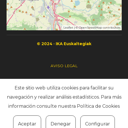
Leaflet
| ©
OpenStreetMap
contributors
© 2024 · IKA Euskaltegiak
AVISO LEGAL
POLÍTICA DE PRIVACIDAD
Este sitio web utiliza cookies para facilitar su
navegación y realizar análisis estadísticos. Para más
POLÍTICA DE COOKIES
información consulte nuestra
Política de Cookies
CONTACTO
Aceptar
Denegar
Configurar