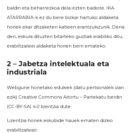
baldin eta beharrezkoa dela irizten badiote. IKA
ATARRABIA-k ez du bere bizkar hartuko aldaketa
horiek ekar ditzaketen kalteen erantzukizunik. Dena
den, eskura dituzten bitarteko guztiak erabiliko ditu,
erabiltzaileei aldaketa horien berri emateko.
2 – Jabetza intelektuala eta
industriala
Webgune honetako edukiek (datu pertsonalek izan
ezik) Creative Commons Aitortu – Partekatu berdin
(CC-BY-SA) 4.0 lizentzia dute.
Lizentzia honek eskubide hauek ematen dizkio
erabiltzaileari: