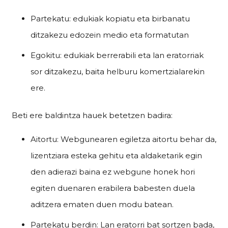
Partekatu: edukiak kopiatu eta birbanatu
ditzakezu edozein medio eta formatutan
Egokitu: edukiak berrerabili eta lan eratorriak
sor ditzakezu, baita helburu komertzialarekin
ere.
Beti ere baldintza hauek betetzen badira:
Aitortu: Webgunearen egiletza aitortu behar da,
lizentziara esteka gehitu eta aldaketarik egin
den adierazi baina ez webgune honek hori
egiten duenaren erabilera babesten duela
aditzera ematen duen modu batean.
Partekatu berdin: Lan eratorri bat sortzen bada,